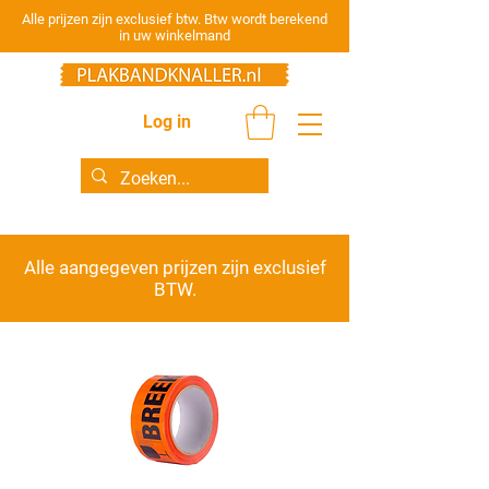
Alle prijzen zijn exclusief btw. Btw wordt berekend
in uw winkelmand
Log in
Alle aangegeven prijzen zijn
exclusief
BTW.