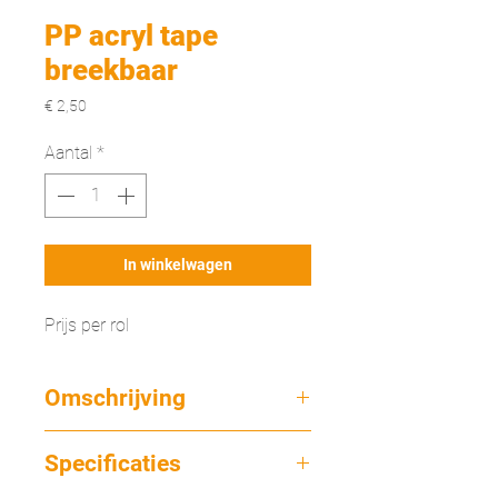
PP acryl tape
breekbaar
Prijs
€ 2,50
Aantal
*
In winkelwagen
Prijs per rol
Omschrijving
Deze verpakkingstape is op basis van
Specificaties
acrylaatlijm. De tape is de zogenaamde
LOW NOISE verpakkingstape en maakt