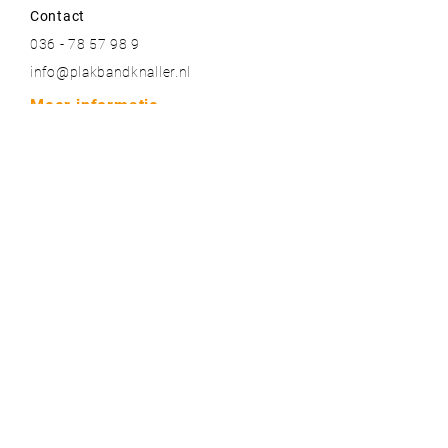
Low-noise
Contact
036 - 78 57 98 9
info@plakbandknaller.nl
Meer informatie
Contact
Over ons
Blogs
Bestelinformatie & garantie
Algemene voorwaarden
Privacy voorwaarden
Onze topmerken
Plakbandknaller.nl
BiesSse
Nichiban
3M
Coroplast