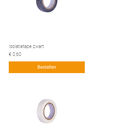
Isolatietape zwart
Prijs
€ 0,60
Bestellen