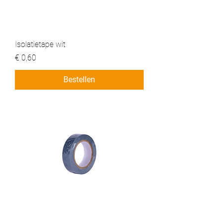
Isolatietape wit
Prijs
€ 0,60
Bestellen