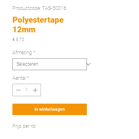
Productcode: TAS-50016
Polyestertape
12mm
Prijs
€ 5,70
Afmeting
*
Aantal
*
In winkelwagen
Prijs per rol