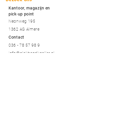
Kantoor, magazijn en
pick-up point
Neonweg 195
1362 AG Almere
Contact
036 - 78 57 98 9
info@plakbandknaller.nl
Meer informatie
Contact
Over ons
Blogs
Bestelinformatie & garantie
Algemene voorwaarden
Privacy voorwaarden
Onze topmerken