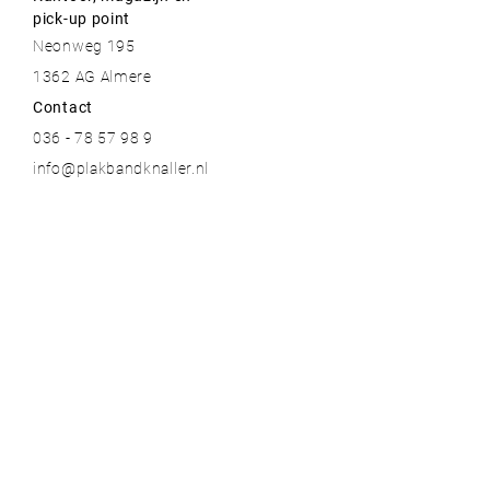
pick-up point
Neonweg 195
1362 AG Almere
Contact
036 - 78 57 98 9
info@plakbandknaller.nl
Meer informatie
Contact
Over ons
Blogs
Bestelinformatie & garantie
Algemene voorwaarden
Privacy voorwaarden
Onze topmerken
Plakbandknaller.nl