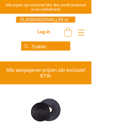
Alle prijzen zijn exclusief btw. Btw wordt berekend
in uw winkelmand
Log in
Alle aangegeven prijzen zijn
exclusief
BTW.