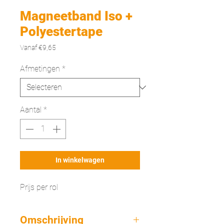
Magneetband Iso +
Polyestertape
Verkoopprijs
Vanaf
€9,65
Afmetingen
*
Aantal
*
In winkelwagen
Prijs per rol
Omschrijving