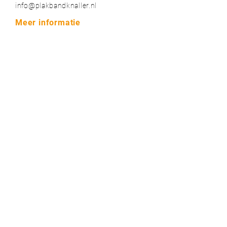
info@plakbandknaller.nl
Meer informatie
Contact
Over ons
Blogs
Bestelinformatie & garantie
Algemene voorwaarden
Privacy voorwaarden
Onze topmerken
Plakbandknaller.nl
BiesSse
Nichiban
3M
Coroplast
QuiPTaping
Plakbandknaller.nl
Wie wat waar