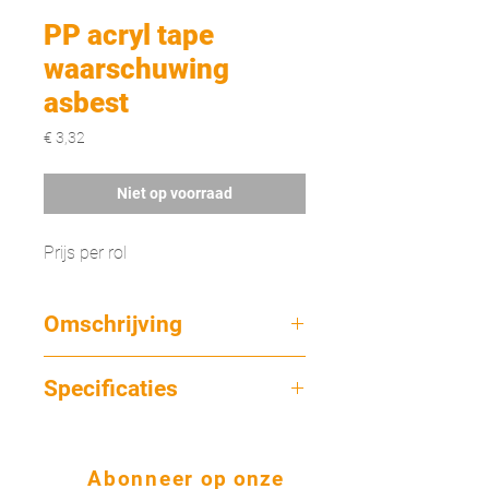
PP acryl tape
waarschuwing
asbest
Prijs
€ 3,32
Niet op voorraad
Prijs per rol
Omschrijving
Maak duidelijk dat uw zending of het
Specificaties
gene wat u wilt afzetten Asbest bevat.
Met de duidelijke waarschuwing en de
Lengte
grote A is het direct duidelijk voor
66 m
iedereen.
Abonneer
op onze
Breedte
Deze verpakkingstape is op basis van