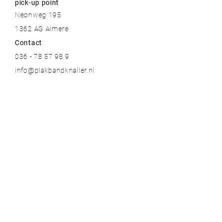
pick-up point
Neonweg 195
1362 AG Almere
Contact
036 - 78 57 98 9
info@plakbandknaller.nl
Meer informatie
Contact
Over ons
Blogs
Bestelinformatie & garantie
Algemene voorwaarden
Privacy voorwaarden
Onze topmerken
Plakbandknaller.nl
BiesSse