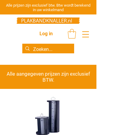
Alle prijzen zijn exclusief btw. Btw wordt berekend
in uw winkelmand
Log in
Alle aangegeven prijzen zijn
exclusief
BTW.