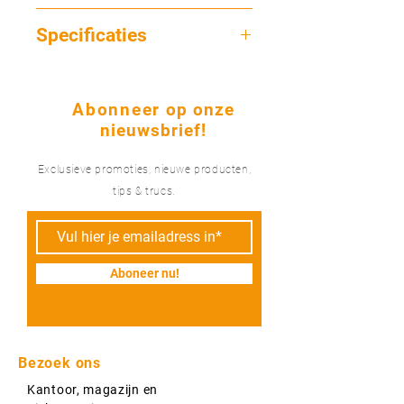
Een dispenser wat het afplakken
Specificaties
makkelijker maakt! In deze dispenser
passen verschillende maten afplaktape
Materiaal
met folie tot en met 2700 mm hoogte!
Hard plastic
Abonneer
op onze
nieuwsbrief!
Exclusieve promoties, nieuwe producten,
tips & trucs.
Aboneer nu!
Bezoek ons
Kantoor, magazijn en