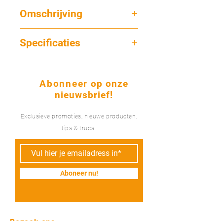
Omschrijving
Een dispenser wat het afplakken
Specificaties
makkelijker maakt! In deze dispenser
passen verschillende maten afplaktape
Materiaal
met folie tot en met 550 mm hoogte!
Hard plastic
Abonneer
op onze
nieuwsbrief!
Exclusieve promoties, nieuwe producten,
tips & trucs.
Aboneer nu!