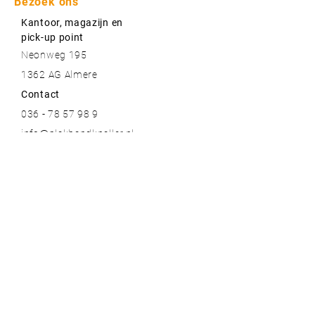
Bezoek ons
Kantoor, magazijn en
pick-up point
Neonweg 195
1362 AG Almere
Contact
036 - 78 57 98 9
info@plakbandknaller.nl
Meer informatie
Contact
Over ons
Blogs
Bestelinformatie & garantie
Algemene voorwaarden
Privacy voorwaarden
Onze topmerken