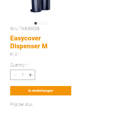
SKU: TAS-80008
Easycover
Dispenser M
Price
€1,21
Quantity
*
In winkelwagen
Prijs per stuk