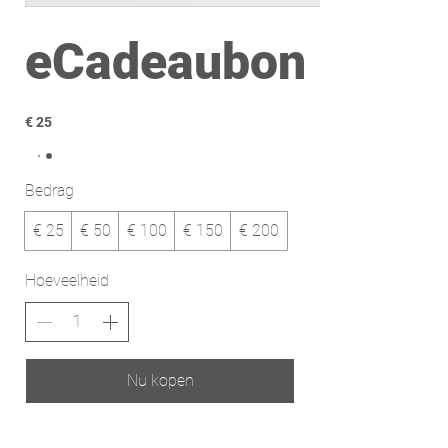
eCadeaubon
€ 25
Bedrag
€ 25
€ 50
€ 100
€ 150
€ 200
Hoeveelheid
Nu kopen