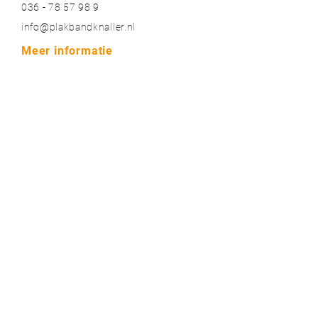
036 - 78 57 98 9
info@plakbandknaller.nl
Meer informatie
Contact
Over ons
Blogs
Bestelinformatie & garantie
Algemene voorwaarden
Privacy voorwaarden
Onze topmerken
Plakbandknaller.nl
BiesSse
Nichiban
3M
Coroplast
QuiPTaping
Plakbandknaller.nl