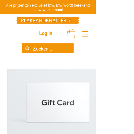
Alle prijzen zijn exclusief btw. Btw wordt berekend
in uw winkelmand
Log in